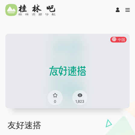
中国
0
1,823
友好速搭