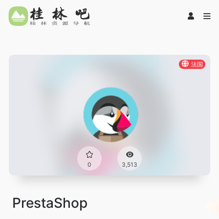
法国
0
3,513
PrestaShop