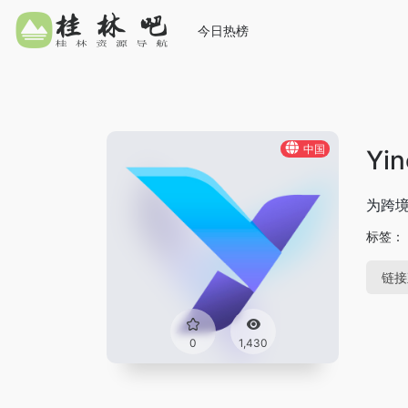
今日热榜
中国
Yi
为跨境
标签：
链接
0
1,430