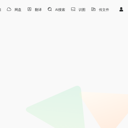
箱
网盘
翻译
AI搜索
识图
传文件