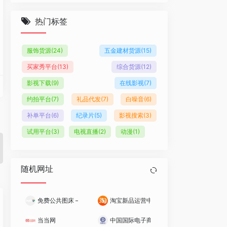
热门标签
服饰货源
(24)
五金建材货源
(15)
买家秀平台
(13)
综合货源
(12)
影视下载
(9)
在线影视
(7)
约拍平台
(7)
礼品代发
(7)
白噪音
(6)
补单平台
(6)
纪录片
(5)
影视搜索
(3)
试用平台
(3)
电视直播
(2)
动漫
(1)
随机网址
免费公共图床 – 路过图床
淘宝新品运营中心(C店)
当当网
中国国际电子商务网