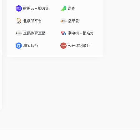
微图云 – 照片组合拼图神器
语雀
北极熊平台
坚果云
企鹅体育直播
潮电街 – 报名潮品
淘宝后台
公开课纪录片