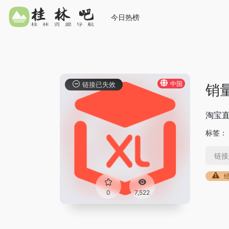
今日热榜
中国
链接已失效
销
淘宝
标签：
链接
0
7,522