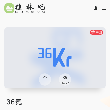
中国
1
4,727
36氪