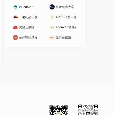
iMindMap
抖音电商大学
一毛礼品代发
ARKIE作图 – 作个有尊严的图
火烧云数据
aconvert转换器
公开课纪录片
微麻豆试用