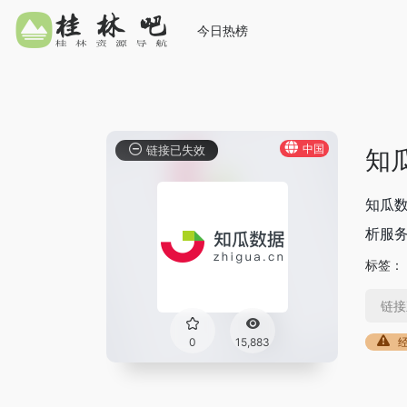
今日热榜
中国
链接已失效
知
知瓜
析服
标签：
链接
0
15,883