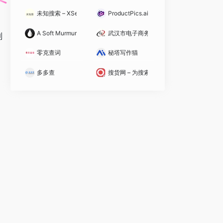
未知搜索 – XSearch
ProductPics.ai
A Soft Murmur在线白噪音生成器
武汉市电子商务协会
制
零克查词
秘塔写作猫
多多查
搜货网 – 为搜索权重量身打造