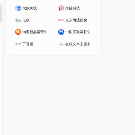
大数跨境
跨鲸科技
亿欧
京东司法拍卖
淘宝新品运营中心(C店)
中国互联网联合辟谣平台
丁香园
在线文本去重复工具