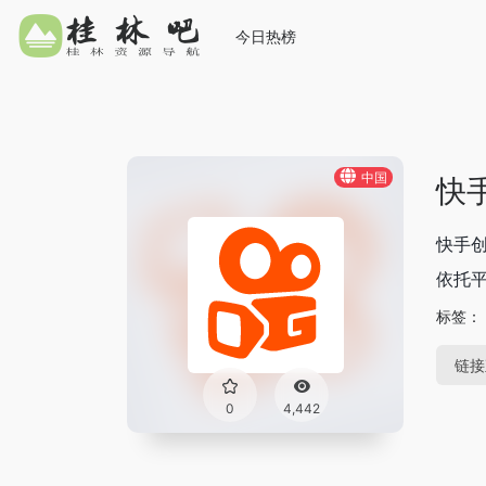
今日热榜
中国
快
快手
依托
标签：
链接
0
4,442