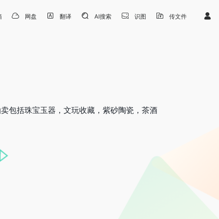
箱
网盘
翻译
AI搜索
识图
传文件
拍卖包括珠宝玉器，文玩收藏，紫砂陶瓷，茶酒