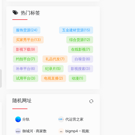
热门标签
服饰货源
(24)
五金建材货源
(15)
买家秀平台
(13)
综合货源
(12)
影视下载
(9)
在线影视
(7)
约拍平台
(7)
礼品代发
(7)
白噪音
(6)
补单平台
(6)
纪录片
(5)
影视搜索
(3)
试用平台
(3)
电视直播
(2)
动漫
(1)
随机网址
分轨
代运营之家
御城河 · 商家数据保镖
bigmp4 – 视频无损放大、黑白视频上色