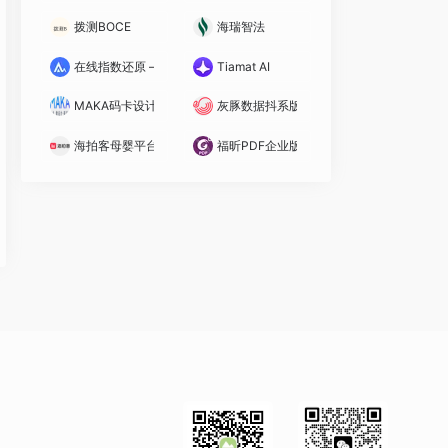
拨测BOCE
海瑞智法
在线指数还原 – 生意参谋
Tiamat AI
MAKA码卡设计
灰豚数据抖系版
海拍客母婴平台
福昕PDF企业版 10.1.4 绿色精简版