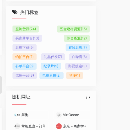
热门标签
服饰货源
(24)
五金建材货源
(15)
买家秀平台
(13)
综合货源
(12)
影视下载
(9)
在线影视
(7)
约拍平台
(7)
礼品代发
(7)
白噪音
(6)
补单平台
(6)
纪录片
(5)
影视搜索
(3)
试用平台
(3)
电视直播
(2)
动漫
(1)
随机网址
舞泡
VirtOcean
掌柜查查 – 订单检测的反打假神器
京东 – 商家学习中心