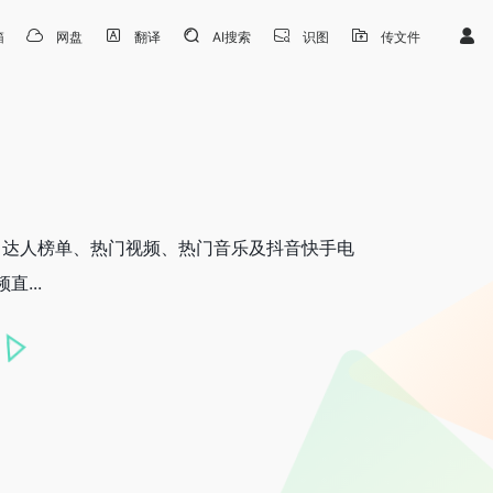
箱
网盘
翻译
AI搜索
识图
传文件
，达人榜单、热门视频、热门音乐及抖音快手电
...