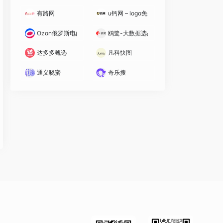
有路网
u钙网 – logo免费设计
Ozon俄罗斯电商平台
鸥鹭-大数据选品
达多多甄选
凡科快图
通义晓蜜
奇乐搜