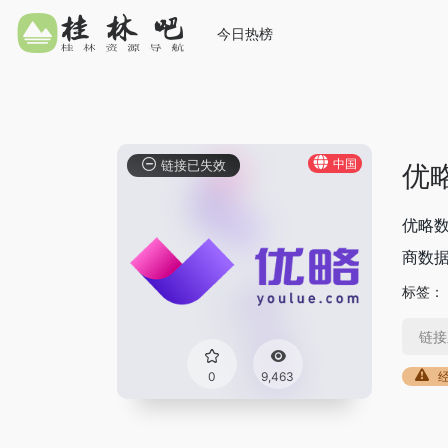
今日热榜
中国
链接已失效
优
优略
商数据
标签：
链接
0
9,463