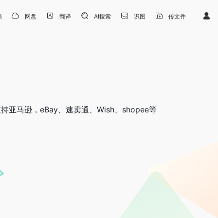
箱
网盘
翻译
AI搜索
识图
传文件
逊，eBay、速卖通、Wish、shopee等