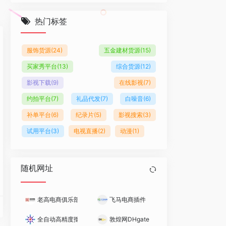
热门标签
服饰货源
(24)
五金建材货源
(15)
买家秀平台
(13)
综合货源
(12)
影视下载
(9)
在线影视
(7)
约拍平台
(7)
礼品代发
(7)
白噪音
(6)
补单平台
(6)
纪录片
(5)
影视搜索
(3)
试用平台
(3)
电视直播
(2)
动漫
(1)
随机网址
老高电商俱乐部
飞马电商插件
全自动高精度抠图 – 阿里妈妈
敦煌网DHgate