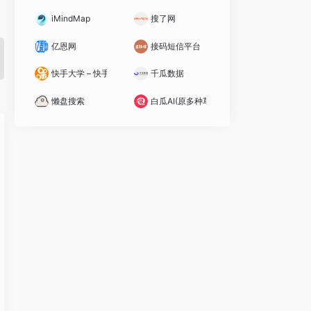
iMindMap
搜了网
亿恩网
接码短信平台
快手大学 – 快手运营学院
千瓜数据
懒盘搜索
白瓜AI(原多种草AI)