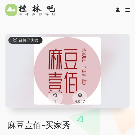
链接已失效
1
4,047
麻豆壹佰-买家秀