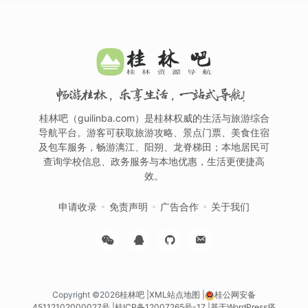
畅游桂林，乐享生活，一站式导航！
桂林吧（guilinba.com）是桂林权威的生活与旅游综合
导航平台。游客可获取旅游攻略、景点门票、美食住宿
及包车服务，畅游漓江、阳朔、龙脊梯田；本地居民可
查询学校信息、政务服务与本地优惠，生活更便捷高
效。
申请收录
免责声明
广告合作
关于我们
Copyright ©2026
桂林吧
|
XML站点地图
|
桂公网安备
45112102000027号
|
桂ICP备12007265号-17
|
基于WordPress搭