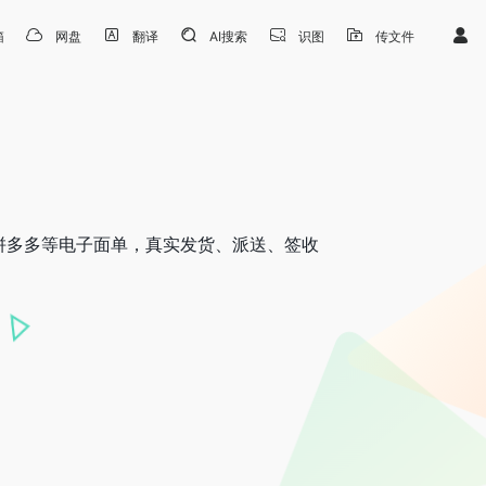
箱
网盘
翻译
AI搜索
识图
传文件
拼多多等电子面单，真实发货、派送、签收