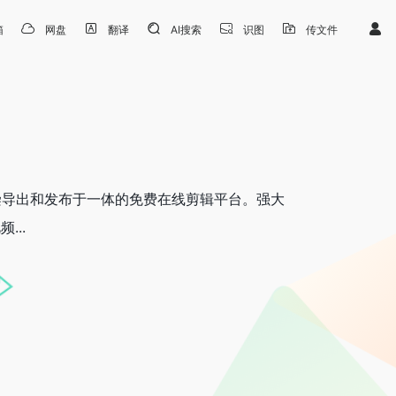
箱
网盘
翻译
AI搜索
识图
传文件
染导出和发布于一体的免费在线剪辑平台。强大
..