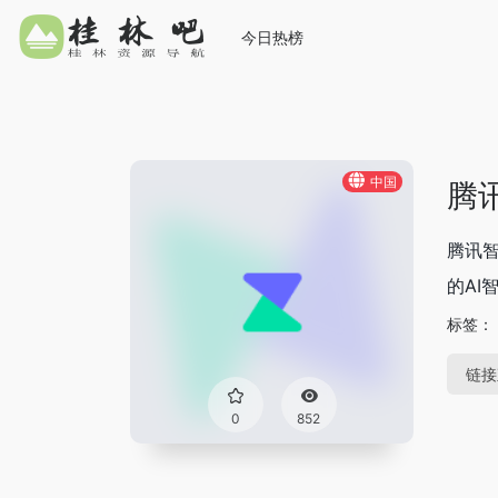
今日热榜
中国
腾
腾讯
的AI
标签：
链接
0
852