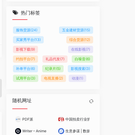
热门标签
服饰货源
(24)
五金建材货源
(15)
买家秀平台
(13)
综合货源
(12)
影视下载
(9)
在线影视
(7)
约拍平台
(7)
礼品代发
(7)
白噪音
(6)
补单平台
(6)
纪录片
(5)
影视搜索
(3)
试用平台
(3)
电视直播
(2)
动漫
(1)
随机网址
PDF派
中国拍卖行业协会
Writer – Anime AI
生意参谋 | 数据学院