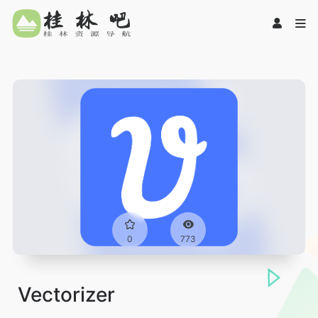
0
773
Vectorizer