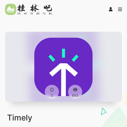
0
643
Timely