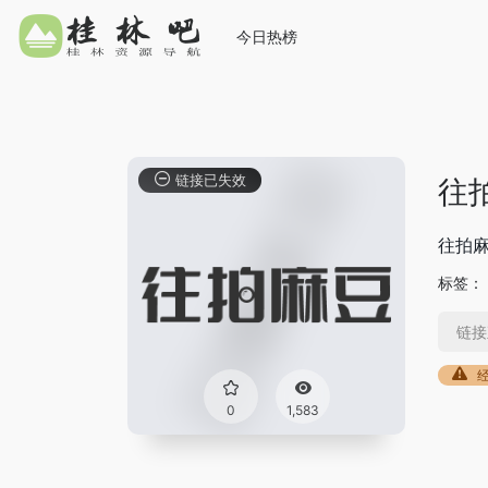
今日热榜
链接已失效
往
往拍
标签：
链接
0
1,583