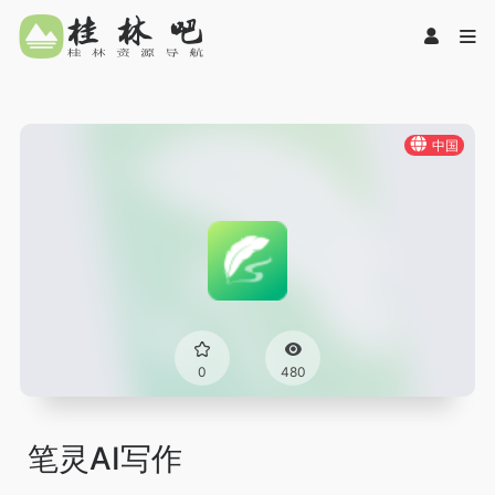
中国
0
480
笔灵AI写作