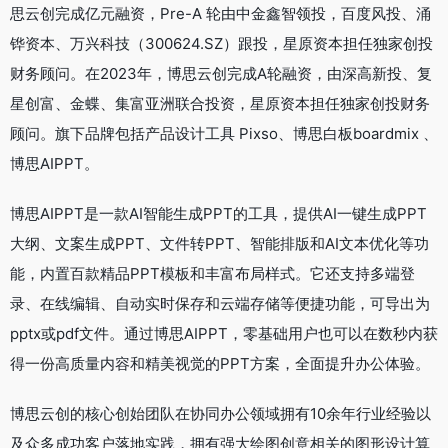
思云创完成亿元融资，Pre-A 轮由中金鑫智领投，百度风投、涌
铧资本、万兴科技（300624.SZ）跟投，星原资本担任独家创投
财务顾问。在2023年，博思云创完成A轮融资，由深高新投、复
星创富、金蝶、集富亚洲联合投资，星原资本担任独家创投财务
顾问。旗下品牌包括产品设计工具 Pixso、博思白板boardmix 、
博思AIPPT。
博思AIPPT是一款AI智能生成PPT的工具，提供AI一键生成PPT
大纲、文案生成PPT、文件转PPT、智能排版和AI文本优化等功
能，内置百款精品PPT模板和丰富布局样式。它还支持多端登
录、在线编辑、自动实时保存和云端存储等便捷功能，可导出为
pptx或pdf文件。通过博思AIPPT，零基础用户也可以在数秒内获
得一份高质量内容和精美视觉的PPT方案，全面提升办公体验。
博思云创的核心创始团队在协同办公领域拥有10余年行业经验以
及众多成功客户落地实践，拥有强大绘图创意相关的图形设计算