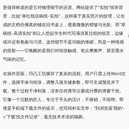
更值得称道的是它对物理细节的还原。网站提供了“实拍”纸张背
景，比如“单红线信稿纸-实拍”，这种基于真实照片的纹理，让生
成的文档仿佛真的铺在旧书桌上，透着微微的褶皱与光影。而“草
稿纸-高清实拍”则让人想起学生时代写满演算过程的纸页，边缘
或许还有卷曲与污渍。这些细节不是功能的堆砌，而是一种情感
的投射——它唤醒的是我们对纸张触感、笔尖摩擦声、甚至墨水
气味的记忆。
在操作层面，凹凸工坊摒弃了复杂的流程。用户只需上传Word文
件，选择字体与纸张，调整几项关键参数，即可生成预览并下
载。整个过程干净利落，没有任何诱导注册或付费的弹窗干扰。
它像一个沉默的匠人，专注于手头的活计，不推销，不喧哗。即
便是手机端下载文件的提示，也写得朴实无华：“到浏览器‘我的’-
>‘下载’找文件记录”，毫无技术术语的隔阂。