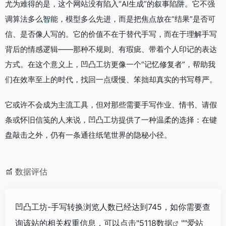
尤为难得的是，这个网站没有陷入“AI生成”的叙事陷阱。它不强
调算法多么智能，模型多么先进，而是把焦点放在“结果”是否可
信、是否像人写的。它的价值不在于替代手写，而在于理解手写
背后的情感逻辑——那种不规则、有瑕疵、带着个人印记的表达
方式。在这个意义上，凹凸工坊更像一个“记忆修复者”，帮助我
们在效率至上的时代，找回一点缓慢、笨拙却真实的书写尊严。
它或许不会成为主流工具，但对那些需要手写作业、情书、请假
条或怀旧信笺的人来说，凹凸工坊提供了一种温柔的选择：在键
盘敲击之外，仍有一条通往纸笔世界的隐秘小径。
数据评估
凹凸工坊-手写转换浏览人数已经达到745，如你需要查
询该站的相关权重信息，可以点击"
5118数据
""
爱站