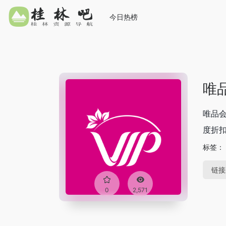
今日热榜
唯
唯品会
度折扣
标签：
链接
0
2,571