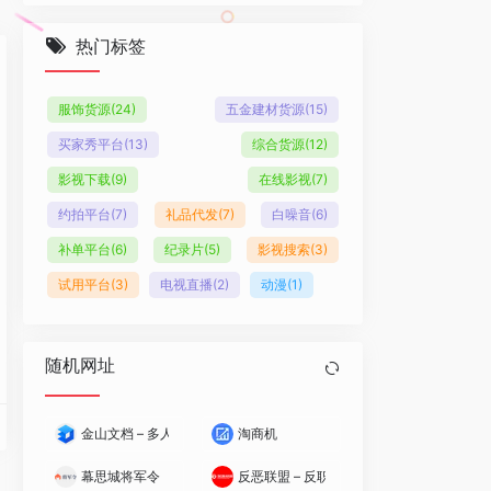
热门标签
服饰货源
(24)
五金建材货源
(15)
买家秀平台
(13)
综合货源
(12)
影视下载
(9)
在线影视
(7)
约拍平台
(7)
礼品代发
(7)
白噪音
(6)
补单平台
(6)
纪录片
(5)
影视搜索
(3)
试用平台
(3)
电视直播
(2)
动漫
(1)
随机网址
金山文档 – 多人实时协作的在线Office
淘商机
幕思城将军令
反恶联盟 – 反职业打假人联盟