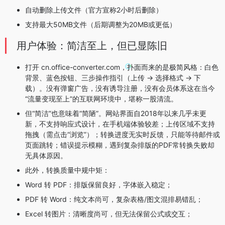
自动删除上传文件（官方宣称2小时后删除）
支持最大50MB文件（后期调整为20MB或更低）
用户体验：简洁至上，但已显陈旧
打开 cn.office-converter.com，扑面而来的是极简风格：白色
背景、蓝色按钮、三步操作指引（上传 → 选择格式 → 下
载）。没有弹窗广告，没有诱导注册，没有会员体系这在当今
“流量变现至上”的互联网环境中，堪称一股清流。
但“简洁”也意味着“简陋”。网站界面自2018年以来几乎未更
新，不支持响应式设计，在手机端体验较差；上传区域不支持
拖拽（需点击“浏览”）；转换进度无实时反馈，只能等待邮件或
页面跳转；错误提示模糊，遇到复杂排版的PDF常转换失败却
无具体原因。
此外，转换质量中规中矩：
Word 转 PDF：排版保留良好，字体嵌入稳定；
PDF 转 Word：纯文本尚可，复杂表格/图文混排易错乱；
Excel 转图片：清晰度尚可，但无法保留公式或交互；