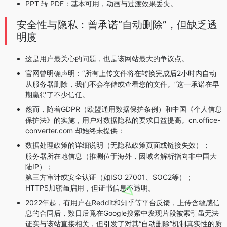
PPT 转 PDF：基本可用，动画与过渡效果丢失。
安全性与隐私：曾承诺“自动删除”，但缺乏透
明度
这是用户最关心的问题，也是该网站最大的争议点。
官网曾明确声明：“所有上传文件将在转换完成后2小时内自动
从服务器删除，我们不会存储或查看您的文件。”这一承诺在早
期赢得了不少信任。
然而，随着GDPR（欧盟通用数据保护条例）和中国《个人信息
保护法》的实施，用户对数据隐私的要求日益提高。cn.office-
converter.com 却始终未提供：
数据处理政策的详细说明（无隐私政策页面或链接失效）；
服务器所在地信息（推测位于海外，因域名解析指向非中国大
陆IP）；
第三方审计或安全认证（如ISO 27001、SOC2等）；
HTTPS加密虽启用，但证书信息不透明。
2022年起，有用户在Reddit和知乎等平台反馈，上传含敏感信
息的合同后，数日后竟在Google搜索中发现片段被索引虽无法
证实与该站直接相关，但引发了对其“自动删除”机制真实性的质