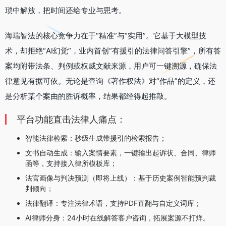
琐中解放，把时间还给专业与思考。
海瑞智法的核心竞争力在于“精准”与“实用”。它基于大模型技
术，却拒绝“AI幻觉”，业内首创“有援引的法律问答引擎”，所有答
案均附带法条、判例或权威文献来源，用户可一键溯源，确保法
律意见有据可依。无论是查询《著作权法》对“作品”的定义，还
是分析某个案由的胜诉概率，结果都经得起推敲。
平台功能直击法律人痛点：
智能法律检索：秒级生成带援引的检索报告；
文书自动生成：输入案情要素，一键输出起诉状、合同、律师
函等，支持接入律所模板库；
法官画像与判决预测（即将上线）：基于历史案例智能预判裁
判倾向；
法律翻译：专注法律术语，支持PDF直翻与自定义词库；
AI律师分身：24小时在线解答客户咨询，拓展案源不打烊。