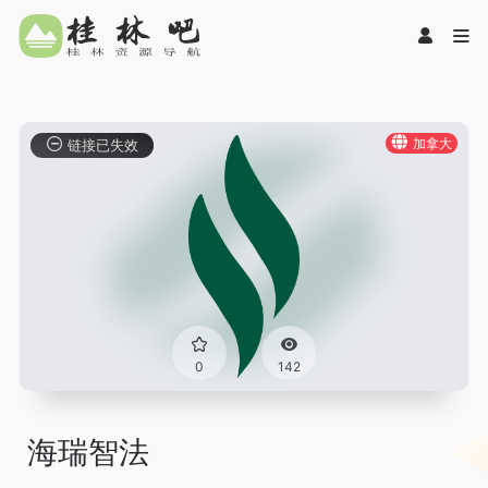
加拿大
链接已失效
0
142
海瑞智法