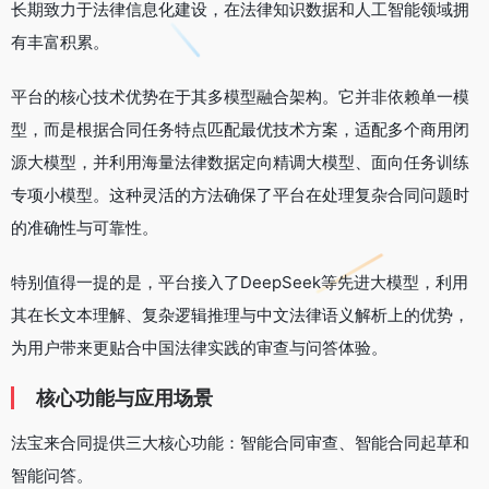
长期致力于法律信息化建设，在法律知识数据和人工智能领域拥
有丰富积累。
平台的核心技术优势在于其多模型融合架构。它并非依赖单一模
型，而是根据合同任务特点匹配最优技术方案，适配多个商用闭
源大模型，并利用海量法律数据定向精调大模型、面向任务训练
专项小模型。这种灵活的方法确保了平台在处理复杂合同问题时
的准确性与可靠性。
特别值得一提的是，平台接入了DeepSeek等先进大模型，利用
其在长文本理解、复杂逻辑推理与中文法律语义解析上的优势，
为用户带来更贴合中国法律实践的审查与问答体验。
核心功能与应用场景
法宝来合同提供三大核心功能：智能合同审查、智能合同起草和
智能问答。