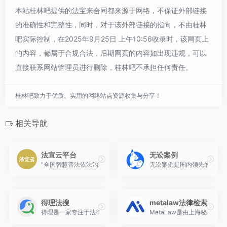
本站桂林吧提供的法宝来合同都来源于网络，不保证外部链接
的准确性和完整性，同时，对于该外部链接的指向，不由桂林
吧实际控制，在2025年9月25日 上午10:56收录时，该网页上
的内容，都属于合规合法，后期网页的内容如出现违规，可以
直接联系网站管理员进行删除，桂林吧不承担任何责任。
桂林吧致力于优质、实用的网络站点资源收集与分享！
相关导航
法宣云平台
无讼案例
“全国智慧普法依法治理云平台”是由国家相关部门支持建设的权威
无讼案例是国内领先的智能
得理法搜
metalaw法律检索
得理是一家专注于法律人工智能的国家高新技术企业，致力于通过前沿
MetaLaw是由上海秘塔