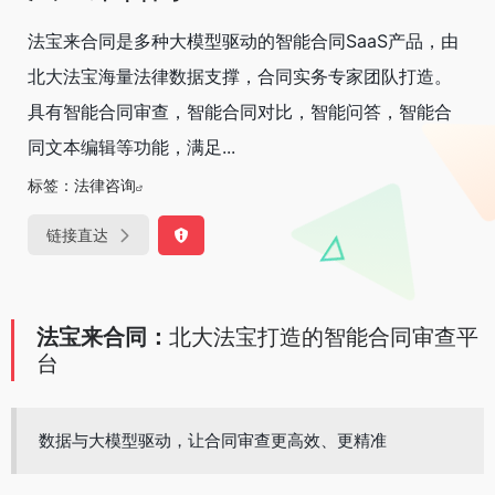
法宝来合同是多种大模型驱动的智能合同SaaS产品，由
北大法宝海量法律数据支撑，合同实务专家团队打造。
具有智能合同审查，智能合同对比，智能问答，智能合
同文本编辑等功能，满足...
标签：
法律咨询
链接直达
法宝来合同：
北大法宝打造的智能合同审查平
台
数据与大模型驱动，让合同审查更高效、更精准