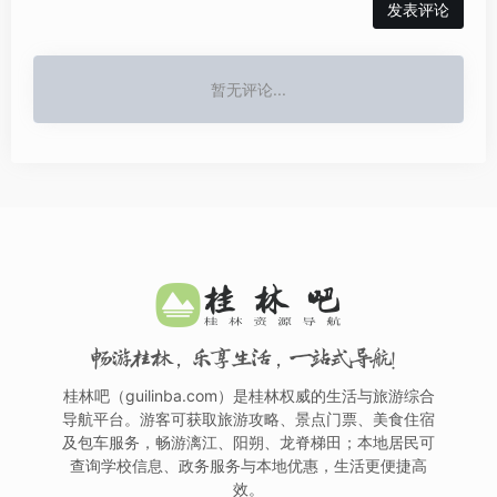
发表评论
暂无评论...
畅游桂林，乐享生活，一站式导航！
桂林吧（guilinba.com）是桂林权威的生活与旅游综合
导航平台。游客可获取旅游攻略、景点门票、美食住宿
及包车服务，畅游漓江、阳朔、龙脊梯田；本地居民可
查询学校信息、政务服务与本地优惠，生活更便捷高
效。