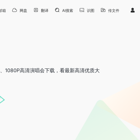
邮箱
网盘
翻译
AI搜索
识图
传文件
剧、1080P高清演唱会下载，看最新高清优质大