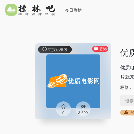
今日热榜
香港
链接已失效
优
优质电
片就
标签：
链接
0
3,690