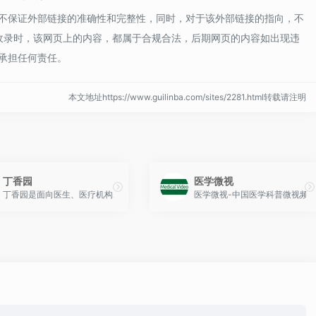
不保证外部链接的准确性和完整性，同时，对于该外部链接的指向，不
:36收录时，该网页上的内容，都属于合规合法，后期网页的内容如出现违
承担任何责任。
本文地址https://www.guilinba.com/sites/2281.html转载请注明
丁香园
医学微视
质生活、健康为先”的理念，为患者、医生搭建精准医疗信息查询，一对一在线咨询，
丁香园是面向医生、医疗机构、医药从业者以及生命科学领域人士的专业性社会化网
医学微视-中国医学科普微视频