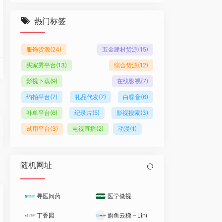
热门标签
服饰货源
(24)
五金建材货源
(15)
买家秀平台
(13)
综合货源
(12)
影视下载
(9)
在线影视
(7)
约拍平台
(7)
礼品代发
(7)
白噪音
(6)
补单平台
(6)
纪录片
(5)
影视搜索
(3)
试用平台
(3)
电视直播
(2)
动漫
(1)
预约挂号等服务平台。
络，提供医学、医疗、药学、生命科学等相关领域的交流平台、专业知识、最新科研
百科全书
随机网址
寻医问药
医学微视
丁香园
旗鱼云梯 – Linux云面板