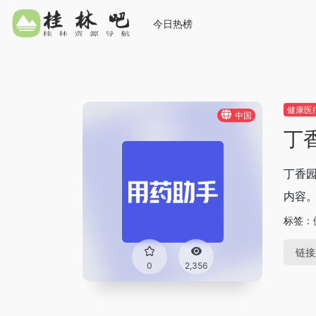
今日热榜
健康医
中国
丁
丁香
内容
标签：
链接
0
2,356