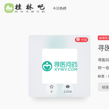
今日热榜
健康医
中国
寻
寻医问
对一
标签：
链接
0
2,034