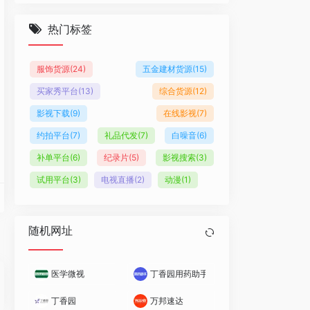
热门标签
服饰货源
(24)
五金建材货源
(15)
买家秀平台
(13)
综合货源
(12)
影视下载
(9)
在线影视
(7)
约拍平台
(7)
礼品代发
(7)
白噪音
(6)
补单平台
(6)
纪录片
(5)
影视搜索
(3)
试用平台
(3)
电视直播
(2)
动漫
(1)
随机网址
医学微视
丁香园用药助手
名称、形状等迅速找到药品说明书内容。
医药从业者以及生命科学领域人士的专业性社会化网络，提供医学、医疗、药学、生
丁香园
万邦速达