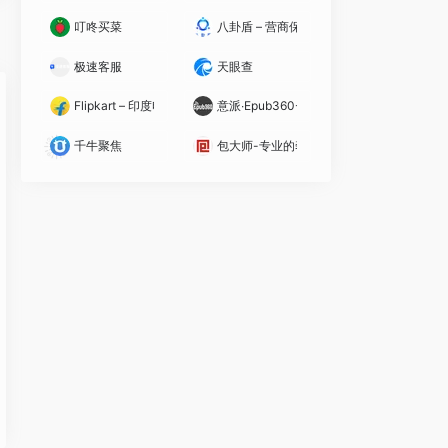
叮咚买菜
八卦盾 – 营商保
极速客服
天眼查
Flipkart – 印度电商平台
意派∙Epub360-专业H5页面在线交互设计
千牛聚焦
包大师-专业的奢侈品产业数字服务平台