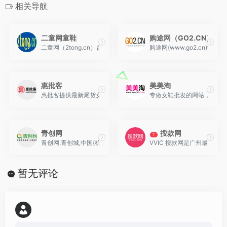
相关导航
二童网童鞋
购途网（GO2.CN）
二童网（2tong.cn）台州温岭童鞋、湖州织里童装批发网站,数
购途网(www.go2.c
惠批客
美美淘
惠批客提供最新尾货女装批发货源信息，品牌尾货女装货品品牌背景资
专做女鞋批发的网站，女鞋
青创网
搜款网
T
青创网,青创城,中国(杭州)第一男装批发中心,石狮服装货源总批发,
VVIC 搜款网是广州最大
暂无评论