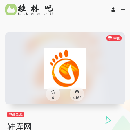
中国
0
4,162
电商货源
鞋库网