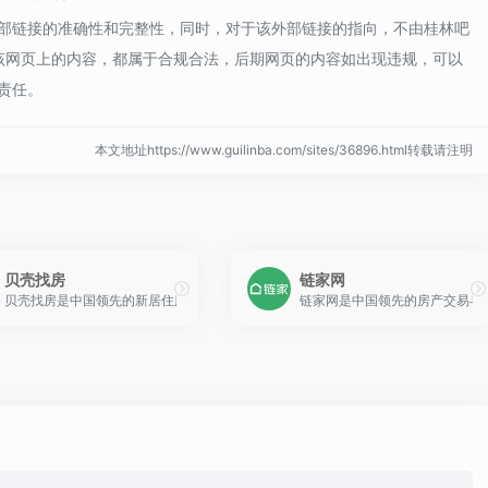
部链接的准确性和完整性，同时，对于该外部链接的指向，不由桂林吧
录时，该网页上的内容，都属于合规合法，后期网页的内容如出现违规，可以
责任。
本文地址https://www.guilinba.com/sites/36896.html转载请注明
贝壳找房
链家网
国500+城市，提供新房、二手房、租房、装修、土地、房价数据等全方位服务，以
贝壳找房是中国领先的新居住服务平台，聚合链家、德佑等众多房产品牌，通过AC
链家网是中国领先的房产交易与