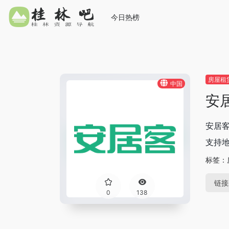
今日热榜
房屋租
中国
安
安居
支持地
标签：
链接
0
138