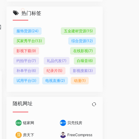
热门标签
居
服饰货源
(24)
五金建材货源
(15)
买家秀平台
(13)
综合货源
(12)
影视下载
(9)
在线影视
(7)
约拍平台
(7)
礼品代发
(7)
白噪音
(6)
补单平台
(6)
纪录片
(5)
影视搜索
(3)
试用平台
(3)
电视直播
(2)
动漫
(1)
随机网址
链家网
贝壳找房
房天下
FreeCompress