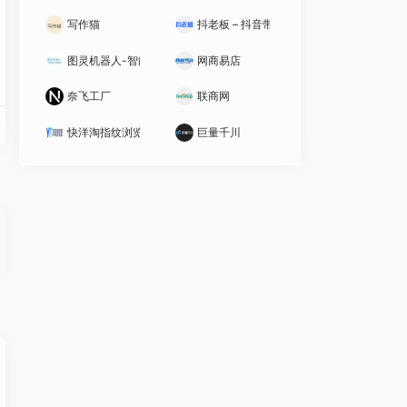
写作猫
抖老板 – 抖音带货，就用抖老板
图灵机器人-智能好用的聊天机器人
网商易店
奈飞工厂
联商网
快洋淘指纹浏览器
巨量千川
海量真实房源、专业市场分析和购房工具著称，是购房者、投资者和业内人士获取楼市
N经纪人协作网络与真房源数据库，提供新房、二手房、租房等真实透明的房源信息，
服务平台，以“真房源、不吃差价、全程透明”为核心，提供新房、二手房、租房等真