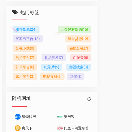
热门标签
服饰货源
(24)
五金建材货源
(15)
买家秀平台
(13)
综合货源
(12)
影视下载
(9)
在线影视
(7)
约拍平台
(7)
礼品代发
(7)
白噪音
(6)
补单平台
(6)
纪录片
(5)
影视搜索
(3)
试用平台
(3)
电视直播
(2)
动漫
(1)
随机网址
贝壳找房
安居客
房天下
妃鱼 – 闲置奢侈品直播买卖平台