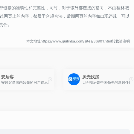
部链接的准确性和完整性，同时，对于该外部链接的指向，不由桂林吧
收录时，该网页上的内容，都属于合规合法，后期网页的内容如出现违规，可以
责任。
本文地址https://www.guilinba.com/sites/36901.html转载请注明
安居客
贝壳找房
国500+城市，提供新房、二手房、租房、装修、土地、房价数据等全方位服务，以
安居客是国内领先的房产信息服务平台，覆盖全国数百城市，提供二手房、新房、租
贝壳找房是中国领先的新居住服