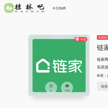
今日热榜
房屋租
中国
链
链家
实房源
标签：
链接
0
139