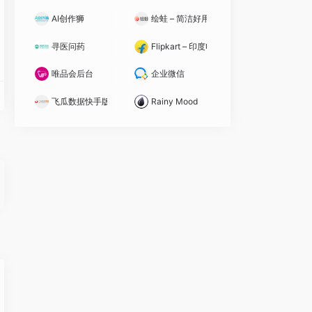
AI创作狮
绘蛙 – 简洁好用的智能图片、文案创作平台
寻医问药
Flipkart – 印度电商平台
唯品会后台
企业微信
飞瓜数据快手版
Rainy Mood
海量真实房源、专业市场分析和购房工具著称，是购房者、投资者和业内人士获取楼市
房、商铺、写字楼等真实房源，支持地图找房、VR看房、房贷计算、小区测评等功
务平台，聚合链家、德佑等众多房产品牌，通过ACN经纪人协作网络与真房源数据库