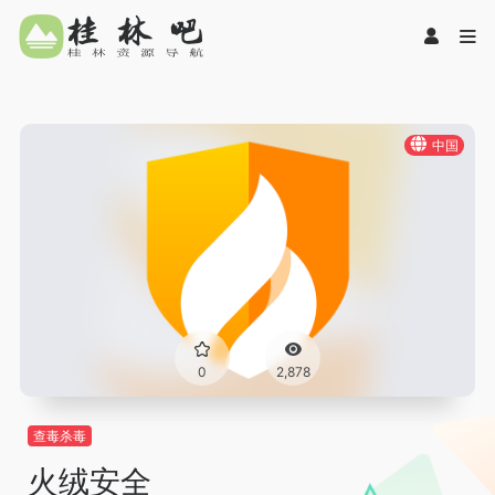
中国
0
2,878
查毒杀毒
火绒安全