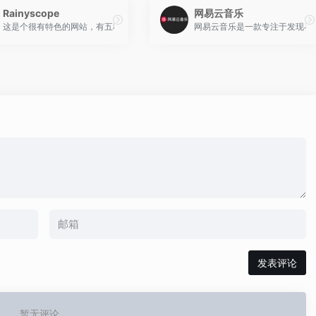
Rainyscope
网易云音乐
时还提供6种不同环境的视频音效，让你充分的融入大自然，感受大自然的温馨、安静
这是个很有特色的网站，有五种白噪音可供选择，用中文诗意的概括一下就是春雨、
网易云音乐是一款专注于发现与
发表评论
暂无评论...