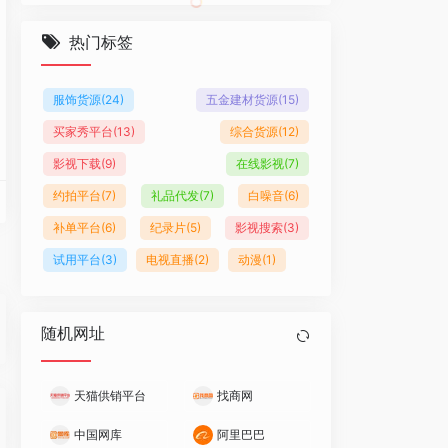
热门标签
服饰货源
(24)
五金建材货源
(15)
买家秀平台
(13)
综合货源
(12)
影视下载
(9)
在线影视
(7)
约拍平台
(7)
礼品代发
(7)
白噪音
(6)
补单平台
(6)
纪录片
(5)
影视搜索
(3)
试用平台
(3)
电视直播
(2)
动漫
(1)
方采购批发平台
随机网址
天猫供销平台
找商网
B平台，是百度爱采购官方合作平台。
品牌代理。这些商家不仅有比大市场会员更严格的入驻门槛，更经过国际权威认证机
中国网库
阿里巴巴