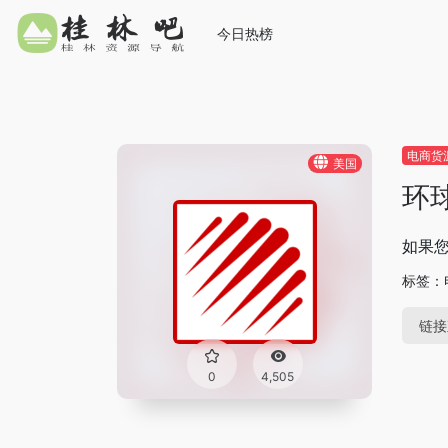
今日热榜
电商货
美国
环
如果
标签：
链接
0
4,505