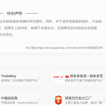
特别声明
证外部链接的准确性和完整性，同时，对于该外部链接的指向，不由桂
5收录时，该网页上的内容，都属于合规合法，后期网页的内容如出现违规，
任何责任。
本文地址https://www.guilinba.com/sites/36.html转载请注明
TradeKey
拼多多批发 – 拼多多官
T
电子商务的著名品牌。
全球第二大B2B电子商务平台，也是近年来最受外贸行业关注的外贸B2B网站。
拼多多官方旗下采购批发平台~
中国供应商
阿里巴巴实力工厂
创办的一家公司，公司首席运营官为Jim Ritzel，2008年共有20+位员工。
中国供应商（www.china.cn）国内优质的B2B网站，是中小企业老板推广的B2
主要汇集实力品牌、源头厂家和