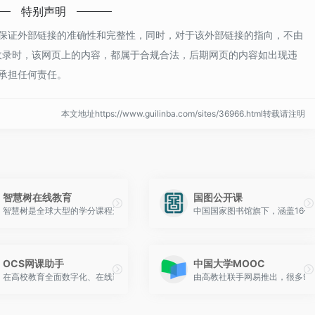
特别声明
保证外部链接的准确性和完整性，同时，对于该外部链接的指向，不由
1:09收录时，该网页上的内容，都属于合规合法，后期网页的内容如出现违
承担任何责任。
本文地址https://www.guilinba.com/sites/36966.html转载请注明
者
智慧树在线教育
国图公开课
索引擎和学习平台，它不生产课程而是聚合全球教育资源，帮助学习者在超过100个平台的
智慧树是全球大型的学分课程运营服务平台，在线教育平台拥有海量大学高品质课程
中国国家图书馆旗下，涵盖16个
OCS网课助手
中国大学MOOC
课平台
在高校教育全面数字化、在线课程成为必修标配的今天，“刷课”二字早已不是秘密。
由高教社联手网易推出，很多98