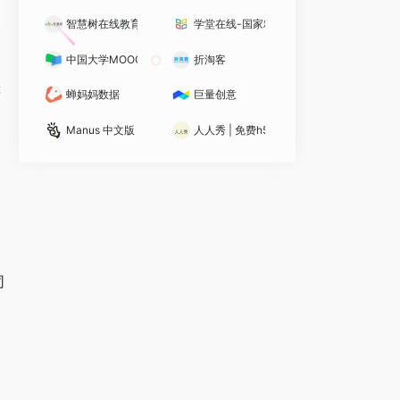
智慧树在线教育
学堂在线-国家精品在线课程学习平台
中国大学MOOC
折淘客
同
等
蝉妈妈数据
巨量创意
Manus 中文版
人人秀 | 免费h5页面制作工具
同