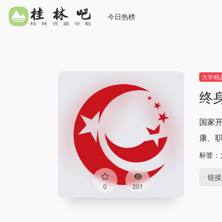
今日热榜
大学精
终
国家开
康、职
标签：
链接
0
201