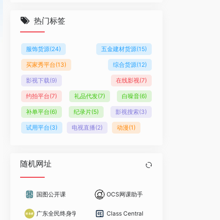
热门标签
服饰货源
(24)
五金建材货源
(15)
买家秀平台
(13)
综合货源
(12)
影视下载
(9)
在线影视
(7)
约拍平台
(7)
礼品代发
(7)
白噪音
(6)
补单平台
(6)
纪录片
(5)
影视搜索
(3)
试用平台
(3)
电视直播
(2)
动漫
(1)
随机网址
国图公开课
OCS网课助手
广东全民终身学习平台
Class Central：在线教育领域的课程导航者