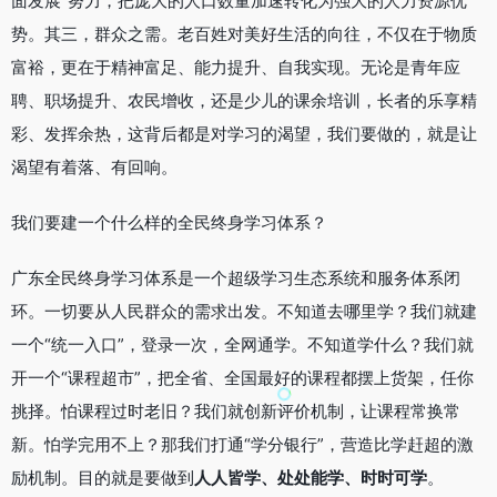
面发展”努力，把庞大的人口数量加速转化为强大的人力资源优
势。其三，群众之需。老百姓对美好生活的向往，不仅在于物质
富裕，更在于精神富足、能力提升、自我实现。无论是青年应
聘、职场提升、农民增收，还是少儿的课余培训，长者的乐享精
彩、发挥余热，这背后都是对学习的渴望，我们要做的，就是让
渴望有着落、有回响。
我们要建一个什么样的全民终身学习体系？
广东全民终身学习体系是一个超级学习生态系统和服务体系闭
环。一切要从人民群众的需求出发。不知道去哪里学？我们就建
一个“统一入口”，登录一次，全网通学。不知道学什么？我们就
开一个“课程超市”，把全省、全国最好的课程都摆上货架，任你
挑择。怕课程过时老旧？我们就创新评价机制，让课程常换常
新。怕学完用不上？那我们打通“学分银行”，营造比学赶超的激
励机制。目的就是要做到
人人皆学、处处能学、时时可学
。