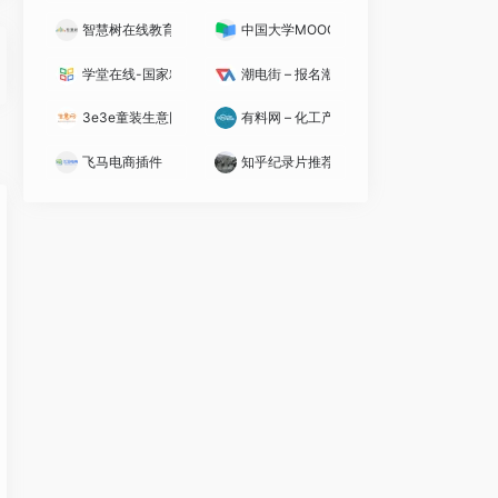
智慧树在线教育
中国大学MOOC
教育领域的课程导航者
学堂在线-国家精品在线课程学习平台
潮电街 – 报名潮品
，网络教育在线完美支持跨校授课，学分认证，名师名课名校，在线互动教育学堂，体验
球最大的在线课程搜索引擎和学习平台，它不生产课程而是聚合全球教育资源，帮助学习者在
3e3e童装生意网
有料网 – 化工产业数字化综合服务平台
飞马电商插件
知乎纪录片推荐