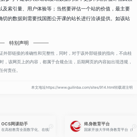
以及索引量、用户体验等；当然要评估一个站的价值，最主要
确切的数据则需要找国图公开课的站长进行洽谈提供。如该站
特别声明
证外部链接的准确性和完整性，同时，对于该外部链接的指向，不由桂
42收录时，该网页上的内容，都属于合规合法，后期网页的内容如出现违规，
任何责任。
本文地址https://www.guilinba.com/sites/914.html转载请注明
OCS网课助手
终身教育平台
举行，广东全民终身学习平台（网站：https://www.gdlll.cn/home）正式上线
在高校教育全面数字化、在线课程成为必修标配的今天，“刷课”二字早已不是秘密。
国家开放大学终身教育平台（ht