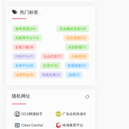
热门标签
服饰货源
(24)
五金建材货源
(15)
买家秀平台
(13)
综合货源
(12)
影视下载
(9)
在线影视
(7)
约拍平台
(7)
礼品代发
(7)
白噪音
(6)
补单平台
(6)
纪录片
(5)
影视搜索
(3)
试用平台
(3)
电视直播
(2)
动漫
(1)
随机网址
OCS网课助手
广东全民终身学习平台
。
无论是智慧树、超星学习通、中国大学MOOC，还是学堂在线、知到、雨课堂……大
tps://le.ouchn.cn/）是一个面向全民免费开放的在线学习网站，提供涵
Class Central：在线教育领域的课程导航者
终身教育平台